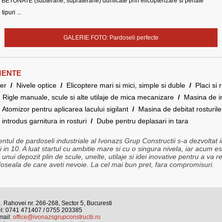
ETONATE (subterane, supraterane) durificate prin elicopterizare si periate
tipuri ...
GALERIE FOTO: Pardoseli perfecte
MENTE
ser
/
Nivele optice
/
Elicoptere mari si mici, simple si duble
/
Placi si r
/
Rigle manuale, scule si alte utilaje de mica mecanizare
/
Masina de in
/
Atomizor pentru aplicarea lacului sigilant
/
Masina de debitat rosturil
introdus garnitura in rosturi
/
Dube pentru deplasari in tara
tul de pardoseli industriale al Ivonazs Grup Constructii s-a dezvoltat i
tii in 10. A luat startul cu ambitie mare si cu o singura nivela, iar acum est
unui depozit plin de scule, unelte, utilaje si idei inovative pentru a va r
oseala de care aveti nevoie. La cel mai bun pret, fara compromisuri.
. Rahovei nr. 266-268, Sector 5, Bucuresti
el: 0741 471407 / 0755 203385
mail:
office@ivonazsgrupconstructii.ro