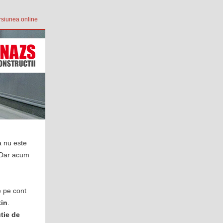
rsiunea online
a nu este
. Dar acum
e pe cont
tin
.
tie de