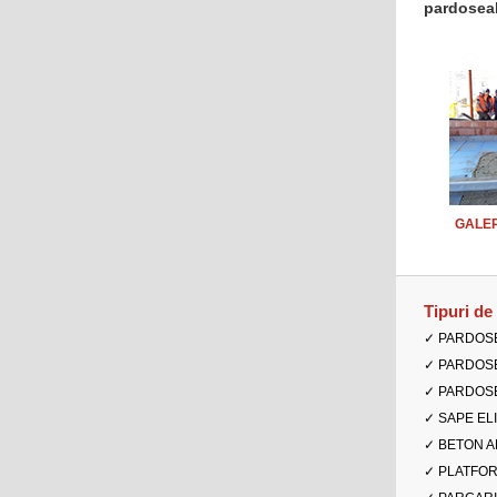
pardoseal
GALERI
Tipuri de
✓ PARDOSELI
✓ PARDOSELI
✓ PARDOSELI 
✓ SAPE EL
✓ BETON 
✓ PLATFORME