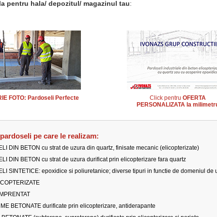
a pentru hala/ depozitul/ magazinul tau
:
E FOTO: Pardoseli Perfecte
Click pentru
OFERTA
PERSONALIZATA la milimetr
 pardoseli pe care le realizam:
 DIN BETON cu strat de uzura din quartz, finisate mecanic (elicopterizate)
 DIN BETON cu strat de uzura durificat prin elicopterizare fara quartz
SINTETICE: epoxidice si poliuretanice; diverse tipuri in functie de domeniul de u
ICOPTERIZATE
AMPRENTAT
 BETONATE durificate prin elicopterizare, antiderapante