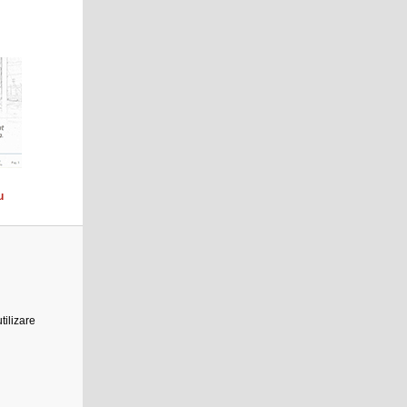
u
tilizare