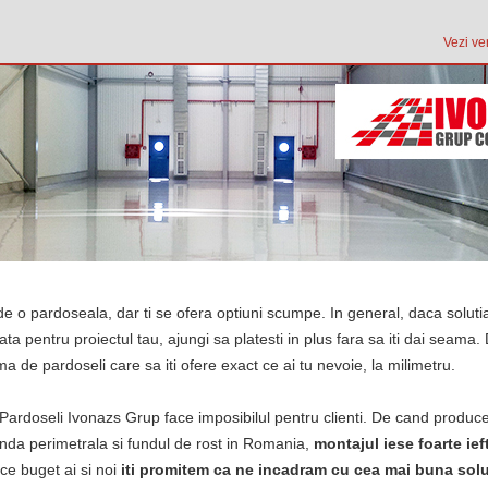
Vezi ve
de o pardoseala, dar ti se ofera optiuni scumpe. In general, daca soluti
ata pentru proiectul tau, ajungi sa platesti in plus fara sa iti dai seama
rma de pardoseli care sa iti ofere exact ce ai tu nevoie, la milimetru.
 Pardoseli Ivonazs Grup face imposibilul pentru clienti. De cand produc
nda perimetrala si fundul de rost in Romania,
montajul iese foarte ief
e buget ai si noi
iti promitem ca ne incadram cu cea mai buna solu