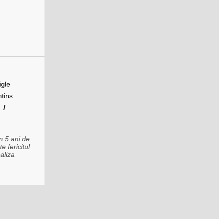
igle
tins
e
/
n 5 ani de
e fericitul
ealiza