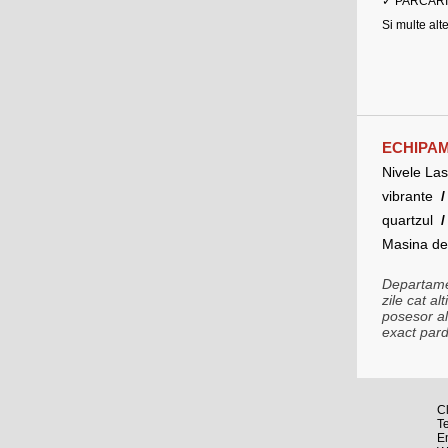
✓ PARCARI B
Si multe alte 
ECHIPA
Nivele La
vibrante
quartzul
Masina de 
Departamen
zile cat al
posesor al 
exact pard
Cl
T
E