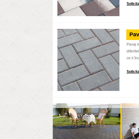
Solici
Pav
Pavaj in
diferit
ce ii î
Solici