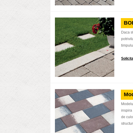
BO
Daca st
potrivi
timpulu
Solici
Mod
Modelul
inspira
de culo
structur