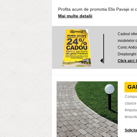
Profita acum de promotia Elis Pavaje si 
Mai multe detalii
Cadoul ofer
modelelor d
Conic Antic
Dreptunghi
Click aic
GA
Compusa
clasice
timpulu
teracota
Solici