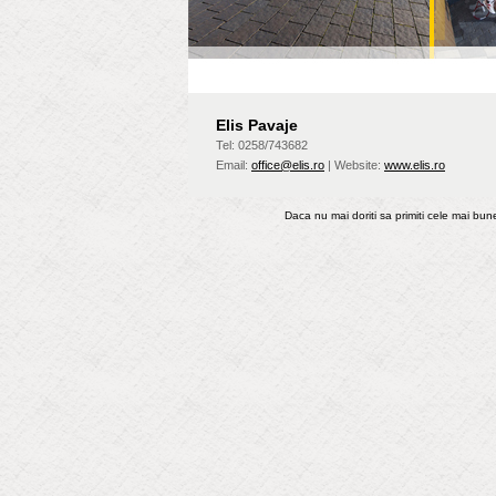
Elis Pavaje
Tel: 0258/743682
Email:
office@elis.ro
| Website:
www.elis.ro
Daca nu mai doriti sa primiti cele mai bu